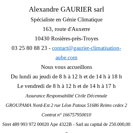
Alexandre GAURIER sarl
Spécialiste en Génie Climatique
163, route d'Auxerre
10430 Rosières-près-Troyes
03 25 80 88 23 -
contact@gaurier-climatisation-
aube.com
Nous vous accueillons
Du lundi au jeudi de 8 h à 12 h et de 14 h à 18 h
Le vendredi de 8 h à 12 h et de 14 h à 17 h
Assurance Responsabilité Civile Décennale
GROUPAMA Nord-Est 2 rue Léon Patoux 51686 Reims cedex 2
Contrat n° 166757950010
Siret 489 993 972 00020 Ape 4322B -
Sarl au capital de 250.000,00